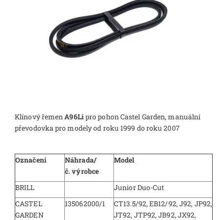
Klínový řemen
A96Li
pro pohon Castel Garden, manuální
převodovka pro modely od roku 1999 do roku 2007
Označení
Náhrada/
Model
č. výrobce
BRILL
Junior Duo-Cut
CASTEL
135062000/1
CT13.5/92, EB12/92, J92, JP92,
GARDEN
JT92, JTP92, JB92, JX92,