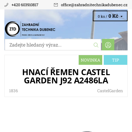
+420 603910817
office
@
zahradnitechnikadubenec.cz
0 Kč
0 ks /
NOVINKA
TIP
HNACÍ ŘEMEN CASTEL
GARDEN J92 A2486LA
1836
CastelGarden