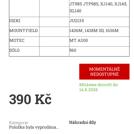
JT98S JTP98S, XJ140, XJ145,
XL140
ISEKI
JU2135
MOUNTFIELD
1436M, 1438M SD, 1636M
MOTEC
MT A300
SÓLO
560
MOMENTÁLNĚ
NEDOSTUPNÉ
Můžeme doručit do:
14.8.2026
390 Kč
Náhradní díly
Kategorie:
Položka byla vyprodána...