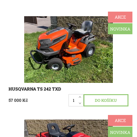
AKCE
Zahradní traktor Husqvarna TS 242 TXD, motor tlakově
mazaný dvouválec Briggs&Straton 25 Hp, pojezd
hydrostatická převodovka s automatickou uzávěrkou,
NOVINKA
zesílené sečení 107 cm...
Dostupnost:
Skladem 1 ks
Kód:
3382
HUSQVARNA TS 242 TXD
57 000 Kč
AKCE
Zahradní traktůrek Rakouské výroby Alko T 13 - 82 SPH,
motor Briggs&Straton 13 hp , pojezd hydrostatická
převodovka ,sečení záběr 82 cm ,koš,traktůrek je celkově ve
NOVINKA