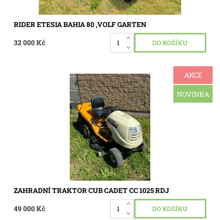
RIDER ETESIA BAHIA 80 ,VOLF GARTEN
32 000 Kč
AKCE
Velký robustní zahradní traktor Cub Cadet CC 1025 RDJ,
motor tlakově mazaný dvouválec Kawasaki 25 Hp, pojezd
hydrostatická převodovka, sečení tři nože 122 cm,
NOVINKA
elektricky...
Dostupnost:
Skladem 1 ks
Kód:
3355
ZAHRADNÍ TRAKTOR CUB CADET CC 1025 RDJ
49 000 Kč