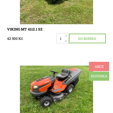
VIKING MT 4112.1 SZ
42 500 Kč
AKCE
Pěkný robustní zahradní traktor Husqvarna TC 242 , motor
tlakově mazaný Briggs&Straton 20 hp ,pojezd hydrostatická
převodovka ,sečení dva nože záběr 108 cm ,koš o objemu
NOVINKA
320...
Dostupnost:
Skladem 1 ks
Kód:
3328