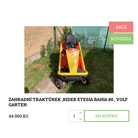
AKCE
Zahradní traktor, rider Volf Garten, Etesia Bahia 80, motor
Briggs&Straton 15,5 Hp, pojezd hydrostatická převodovka,
sečení záběr 80 cm, koš o objemu 240 litrů. Traktůrek je...
NOVINKA
Dostupnost:
Skladem 1 ks
Kód:
3352
ZAHRADNÍ TRAKTŮREK ,RIDER ETESIA BAHIA 80 , VOLF
GARTEN
44 000 Kč