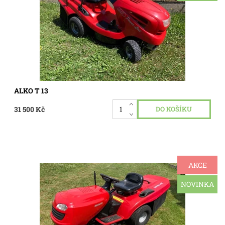
velmi...
Dostupnost:
Skladem 1 ks
Kód:
3379
ALKO T 13
31 500 Kč
AKCE
Velmi pěkný zahradní traktor Jonsered LT 2115 CMA, motor
tlakově mazaný 15 Hp, pojezd hydrostatická převodovka,
sečení dva nože záběr 92 cm, velký koš, litinová přední
NOVINKA
náprava,...
Dostupnost:
Skladem 1 ks
Kód:
3370