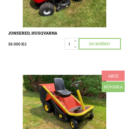
JONSERED, HUSQVARNA
36 000 Kč
AKCE
Traktůrek Volf Garten, ( Etesia Bahia 80) motor
Briggs&Straton 13,5 Hp, pojezd hydro plynulý rozjezd, sečení
záběr 80 cm, koš o objemu 240 L . Traktůrek je plně
NOVINKA
funkční,...
Dostupnost:
Skladem 1 ks
Kód:
3367