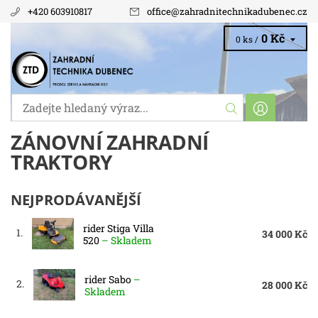
+420 603910817
office
@
zahradnitechnikadubenec.cz
0 Kč
0 ks /
ZÁNOVNÍ ZAHRADNÍ
TRAKTORY
NEJPRODÁVANĚJŠÍ
rider Stiga Villa
1.
34 000 Kč
520
–
Skladem
rider Sabo
–
2.
28 000 Kč
Skladem