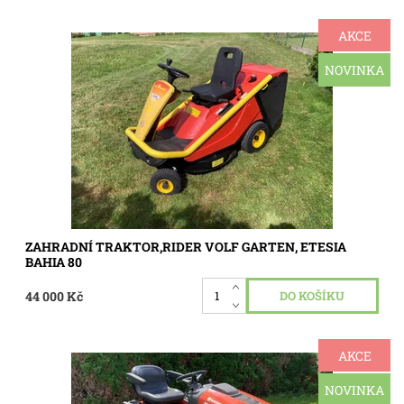
AKCE
Profi sekačku, traktůrek Volf Garten , Etesia Bahia 80.
Motor Honda 13 Hp ,pojezd hydrostatická převodovka ,
sečení záběr 80 cm ,koš o objemu 240 litrů ,rider je celkově
NOVINKA
ve...
Dostupnost:
Skladem 1 ks
Kód:
3343
ZAHRADNÍ TRAKTOR,RIDER VOLF GARTEN, ETESIA
BAHIA 80
44 000 Kč
AKCE
Prodám zánovní zahradní traktor Husqvarna řady 300
,model TS 343, vhodný pro údržbu velkých ploch ,najeto
pouze 117 mth , motor tlakově mazaný dvouválec
NOVINKA