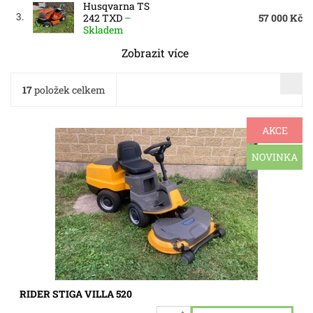
Husqvarna TS
3.
242 TXD
–
57 000 Kč
Skladem
Zobrazit více
17
položek celkem
AKCE
Zahradní traktůrek Stiga Villa 520 HST, motor
Briggs&Straton 12 hp, pojezd hydrostatická převodovka,
záběr sečení 90 cm, traktůrek má nové řemeny na pojezd i
NOVINKA
sečení, vyměněn...
Dostupnost:
Skladem 1 ks
Kód:
3388
RIDER STIGA VILLA 520