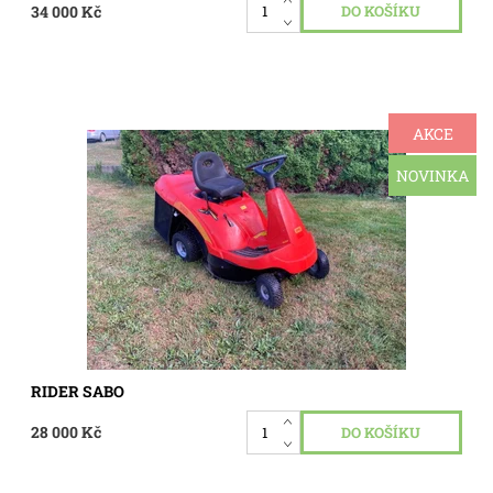
34 000 Kč
AKCE
Zahradní traktůrek Sabo ( Castelgarden F 72 , Stiga ) motor
Briggs 11,5 Hp, pojezd hydrostatická převodovka, sečení
záběr 72 cm, koš, traktůrek má nový olej v motoru, nový
NOVINKA
nůž...
Dostupnost:
Skladem 1 ks
Kód:
3385
RIDER SABO
28 000 Kč