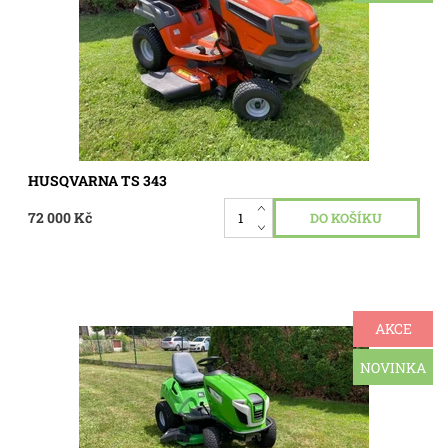
Briggs&Straton 24 Hp...
Dostupnost:
Skladem 1 ks
Kód:
3340
HUSQVARNA TS 343
72 000 Kč
AKCE
Robustní zahradní traktor Viking T 4 ,model MT 4112.1 SZ ,
motor tlakově mazaný dvouválec Briggs&Straton 18 Hp,
pojezd hydrostatická převodovka , sečení dva nože záběr
NOVINKA
110...
Dostupnost:
Skladem 1 ks
Kód:
3331