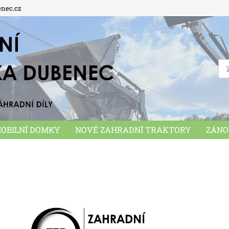
enec.cz
OBILNÍ DOMKY
NOVÉ ZAHRADNÍ TRAKTORY
ZÁNO
MUNÁLNÍ STROJE
PŘÍSLUŠENSTVÍ
HRAČKY
OB