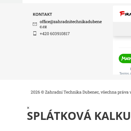
KONTAKT
office
@
zahradnitechnikadubene
c.cz
+420 603910817
2026 © Zahradní Technika Dubenec, všechna práva
×
SPLÁTKOVÁ KALKU