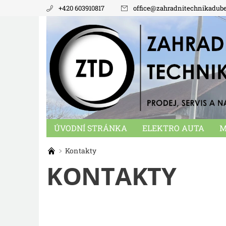
+420 603910817
office
@
zahradnitechnikadub
ÚVODNÍ STRÁNKA
ELEKTRO AUTA
M
NÁHRADNÍ DÍLY
MALOTRAKTORY
KO
Kontakty
KONTAKTY