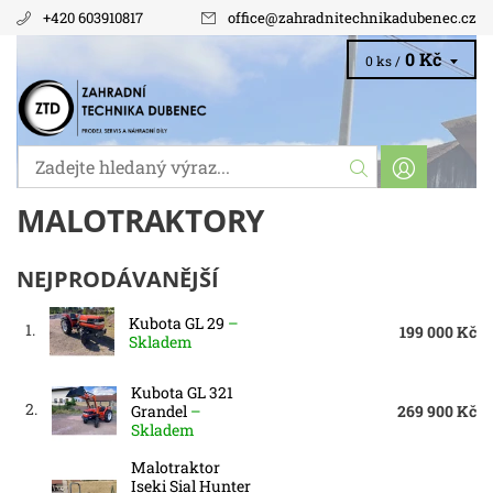
+420 603910817
office
@
zahradnitechnikadubenec.cz
0 Kč
0 ks /
MALOTRAKTORY
NEJPRODÁVANĚJŠÍ
Kubota GL 29
–
1.
199 000 Kč
Skladem
Kubota GL 321
2.
Grandel
–
269 900 Kč
Skladem
Malotraktor
Iseki Sial Hunter