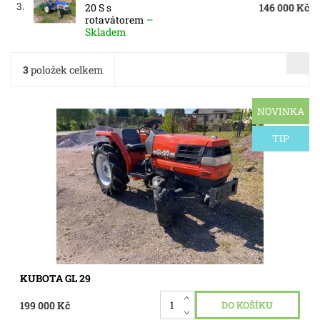
3.
20 S s
146 000 Kč
rotavátorem
–
Skladem
3
položek celkem
NOVINKA
Malotraktor Kubota GL 29 Grandel, motor vodou chlazený
tříválec diesel 29 hp, pojezd 16 rychlostí, reverz, servo, pohon
4 x 4 vypinatelny, vývodový hřídel 4 rychlosti plus...
TIP
Dostupnost:
Skladem 1 ks
Kód:
3391
KUBOTA GL 29
199 000 Kč