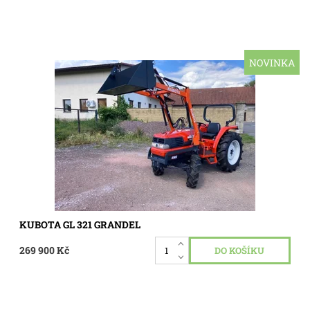
NOVINKA
Malotraktor Kubota GL 321 Grandel s čelním nakladačem
Dostupnost:
Skladem 1 ks
Kód:
3376
KUBOTA GL 321 GRANDEL
269 900 Kč