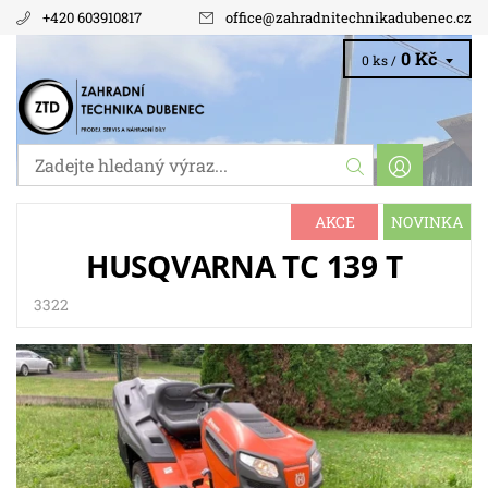
+420 603910817
office
@
zahradnitechnikadubenec.cz
0 Kč
0 ks /
AKCE
NOVINKA
HUSQVARNA TC 139 T
3322