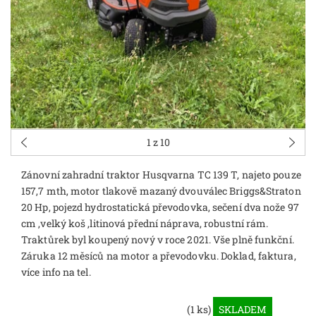
1
z 10
Zánovní zahradní traktor Husqvarna TC 139 T, najeto pouze
157,7 mth, motor tlakově mazaný dvouválec Briggs&Straton
20 Hp, pojezd hydrostatická převodovka, sečení dva nože 97
cm ,velký koš ,litinová přední náprava, robustní rám.
Traktůrek byl koupený nový v roce 2021. Vše plně funkční.
Záruka 12 měsíců na motor a převodovku. Doklad, faktura,
více info na tel.
(1 ks)
SKLADEM