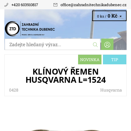
+420 603910817
office
@
zahradnitechnikadubenec.cz
0 Kč
0 ks /
NOVINKA
TIP
KLÍNOVÝ ŘEMEN
HUSQVARNA L=1524
0428
Husqvarna