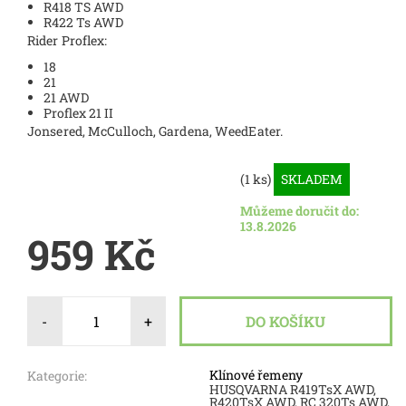
R418 TS AWD
R422 Ts AWD
Rider Proflex:
18
21
21 AWD
Proflex 21 II
Jonsered, McCulloch, Gardena, WeedEater.
(1 ks)
SKLADEM
Můžeme doručit do:
13.8.2026
959 Kč
-
+
Klínové řemeny
Kategorie:
HUSQVARNA R419TsX AWD,
R420TsX AWD, RC 320Ts AWD,