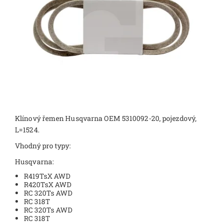
Klínový řemen Husqvarna OEM 5310092-20, pojezdový,
L=1524.
Vhodný pro typy:
Husqvarna:
R419TsX AWD
R420TsX AWD
RC 320Ts AWD
RC 318T
RC 320Ts AWD
RC 318T