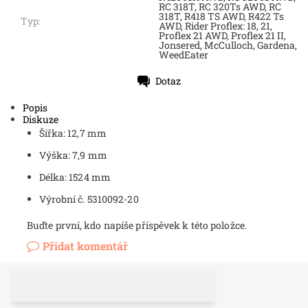
RC 318T, RC 320Ts AWD, RC
318T, R418 TS AWD, R422 Ts
Typ:
AWD, Rider Proflex: 18, 21,
Proflex 21 AWD, Proflex 21 II,
Jonsered, McCulloch, Gardena,
WeedEater
Dotaz
Tisk
Popis
Diskuze
Šířka: 12,7 mm
Výška: 7,9 mm
Délka: 1524 mm
Výrobní č. 5310092-20
Buďte první, kdo napíše příspěvek k této položce.
Přidat komentář