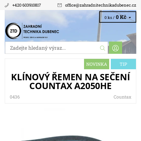
+420 603910817
office
@
zahradnitechnikadubenec.cz
0 Kč
0 ks /
NOVINKA
TIP
KLÍNOVÝ ŘEMEN NA SEČENÍ
COUNTAX A2050HE
0436
Countax