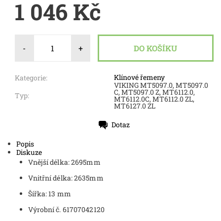
1 046 Kč
-
+
Klínové řemeny
Kategorie:
VIKING MT5097.0, MT5097.0
C, MT5097.0 Z, MT6112.0,
Typ:
MT6112.0C, MT6112.0 ZL,
MT6127.0 ZL
Dotaz
Tisk
Popis
Diskuze
Vnější délka:
2695mm
Vnitřní délka: 2635mm
Šířka:
13 mm
Výrobní č.
61707042120