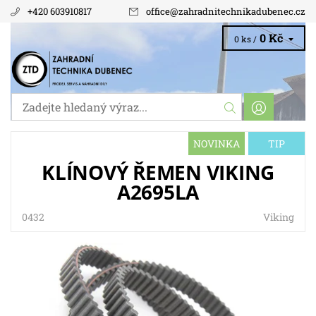
+420 603910817
office
@
zahradnitechnikadubenec.cz
0 Kč
0 ks /
NOVINKA
TIP
KLÍNOVÝ ŘEMEN VIKING
A2695LA
0432
Viking