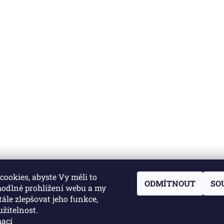
ookies, abyste Vy měli to
ODMÍTNOUT
SO
hodlné prohlížení webu a my
ále zlepšovat jeho funkce,
žitelnost.
mací