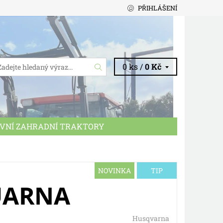
PŘIHLÁŠENÍ
0 ks /
0 Kč
VNÍ ZAHRADNÍ TRAKTORY
CHODNÍ PODMÍNKY
KONTAKTY
NOVINKA
TIP
UARNA
Husqvarna