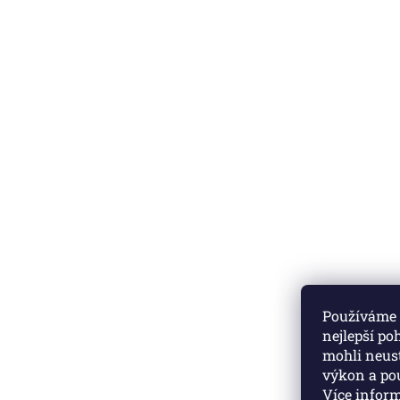
Používáme c
nejlepší po
mohli neust
výkon a pou
Více infor