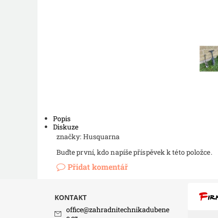
Popis
Diskuze
značky: Husquarna
Buďte první, kdo napíše příspěvek k této položce.
Přidat komentář
KONTAKT
office
@
zahradnitechnikadubene
c.cz