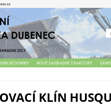
enec.cz
OBILNÍ DOMKY
NOVÉ ZAHRADNÍ TRAKTORY
ZÁNO
MUNÁLNÍ STROJE
PŘÍSLUŠENSTVÍ
HRAČKY
OB
OVACÍ KLÍN HUSQ