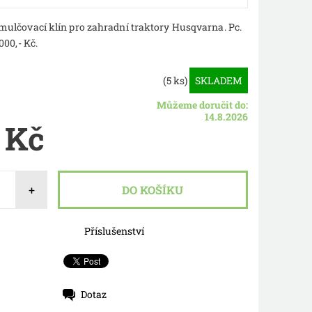
mulčovací klín pro zahradní traktory
Husqvarna. Pc.
000,- Kč.
(5 ks)
SKLADEM
Můžeme doručit do:
14.8.2026
 Kč
+
Příslušenství
Dotaz