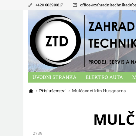
+420 603910817
office
@
zahradnitechnikadub
ÚVODNÍ STRÁNKA
ELEKTRO AUTA
M
NÁHRADNÍ DÍLY
MALOTRAKTORY
KO
Příslušenství
Mulčovací klín Husquarna
MULČ
2739