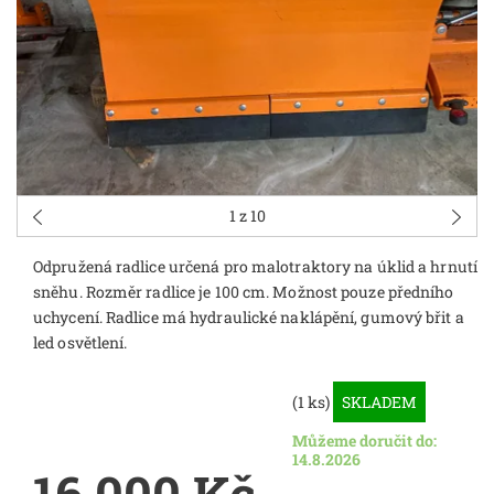
1
z 10
Odpružená radlice určená pro malotraktory na úklid a hrnutí
sněhu. Rozměr radlice je 100 cm. Možnost pouze předního
uchycení. Radlice má hydraulické naklápění, gumový břit a
led osvětlení.
(1 ks)
SKLADEM
Můžeme doručit do:
14.8.2026
16 000 Kč