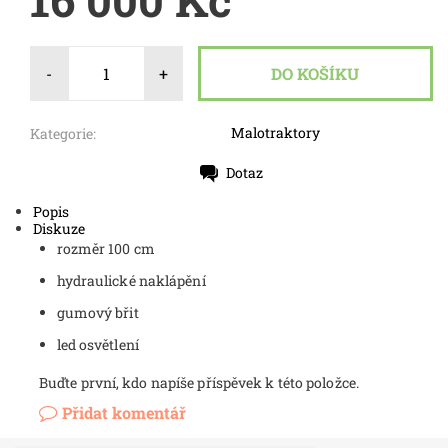
-
+
Malotraktory
Kategorie:
Dotaz
Tisk
Popis
Diskuze
rozměr 100 cm
hydraulické naklápění
gumový břit
led osvětlení
Buďte první, kdo napíše příspěvek k této položce.
Přidat komentář