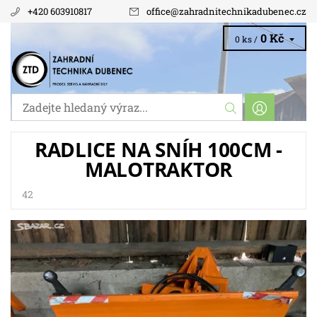
+420 603910817
office
@
zahradnitechnikadubenec.cz
0 Kč
0 ks /
RADLICE NA SNÍH 100CM -
MALOTRAKTOR
42