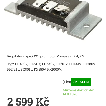
Regulátor napětí 12V pro motor Kawasaki FH, FX.
Typ: FH430V, FH541V, FH580V, FH601V, FH641V, FH680V, ​​​​
FH721V, FX801V, FX850V, FX1000V.
(1 ks)
SKLADEM
Můžeme doručit do:
14.8.2026
2 599 Kč