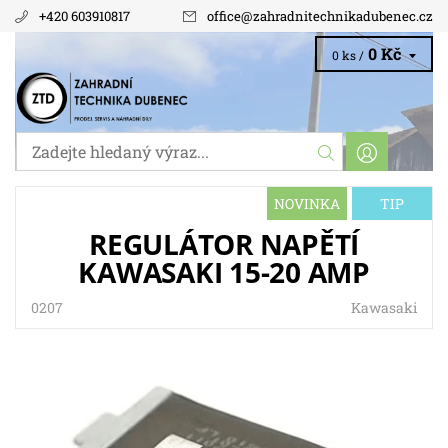
+420 603910817
office
@
zahradnitechnikadubenec.cz
0 Kč
0 ks /
NOVINKA
TIP
REGULÁTOR NAPĚTÍ
KAWASAKI 15-20 AMP
0207
Kawasaki