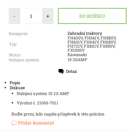
-
+
Zahradní traktory
Kategorie:
FH430V, FH541V, FH580V,
FH601V, FH641V, FH680V, ​​​​
Typ:
FH721V, FX801V, FX850V,
FX1000V
Kawasaki
Motor:
15-20AMP
Nabíjecí systém:
Dotaz
Tisk
Popis
Diskuze
Nabíjecí systém 15-20 AMP
Výrobní č. 21066-7011
Buďte první, kdo napíše příspěvek k této položce.
Přidat komentář