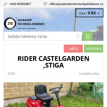
+420 603910817
office
@
zahradnitechnikadubenec.cz
0 Kč
0 ks /
AKCE
NOVINKA
RIDER CASTELGARDEN
,STIGA
3268
CastelGarden