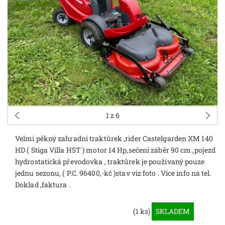
1
z 6
Velmi pěkný zahradní traktůrek ,rider Castelgarden XM 140
HD ( Stiga Villa HST ) motor 14 Hp,sečení záběr 90 cm ,pojezd
hydrostatická převodovka , traktůrek je používaný pouze
jednu sezonu, ( P.C. 96400,-kč )stav viz foto . Více info na tel.
Doklad ,faktura .
(1 ks)
SKLADEM