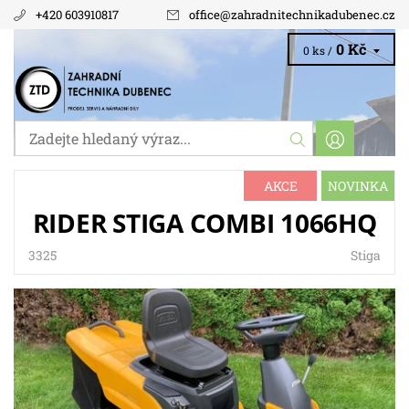
+420 603910817
office
@
zahradnitechnikadubenec.cz
0 Kč
0 ks /
AKCE
NOVINKA
RIDER STIGA COMBI 1066HQ
3325
Stiga