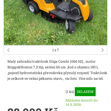
1
z 7
Malý zahradní traktůrek Stiga Combi 1066 HQ , motor
Briggs&Straton 7,5 Hp, sečení 66 cm ,koš o objemu 150 L
,pojezd hydrostatická převodovka plynulý rozjezd. Traktůrek
je celkově ve velmi pěkném stavu , viz foto. Více info na tel.
(1 ks)
SKLADEM
Můžeme doručit do:
14.8.2026