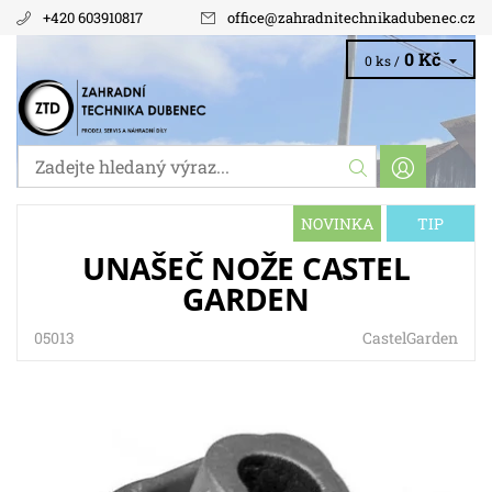
+420 603910817
office
@
zahradnitechnikadubenec.cz
0 Kč
0 ks /
NOVINKA
TIP
UNAŠEČ NOŽE CASTEL
GARDEN
05013
CastelGarden