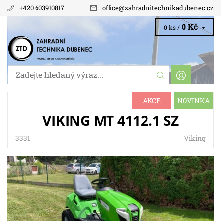
+420 603910817
office
@
zahradnitechnikadubenec.cz
0 Kč
0 ks /
AKCE
NOVINKA
VIKING MT 4112.1 SZ
3331
Viking