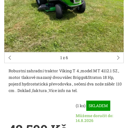
1
z 6
Robustní zahradní traktor Viking T 4 ,model MT 4112.1 SZ ,
motor tlakově mazaný dvouválec Briggs&Straton 18 Hp,
pojezd hydrostatická převodovka , sečení dva nože záběr 110
cm . Doklad ,faktura ,Více info na tel.
(1 ks)
SKLADEM
Můžeme doručit do:
14.8.2026