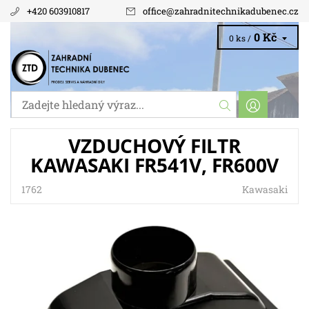
+420 603910817
office
@
zahradnitechnikadubenec.cz
0 Kč
0 ks /
VZDUCHOVÝ FILTR
KAWASAKI FR541V, FR600V
1762
Kawasaki