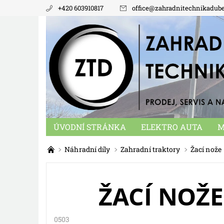
+420 603910817
office
@
zahradnitechnikadub
ÚVODNÍ STRÁNKA
ELEKTRO AUTA
M
NÁHRADNÍ DÍLY
MALOTRAKTORY
KO
Náhradní díly
Zahradní traktory
Žací nože
ŽACÍ NOŽE
0503