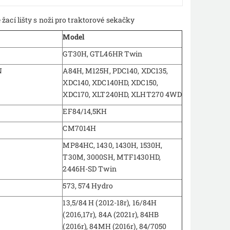
 žací lišty s noži pro traktorové sekačky
Model
GT30H, GTL46HR Twin
N
A84H, M125H, PDC140, XDC135,
XDC140, XDC140HD, XDC150,
XDC170, XLT240HD, XLHT270 4WD
EF84/14,5KH
CM7014H
MP84HC, 1430, 1430H, 1530H,
T30M, 3000SH, MTF1430HD,
2446H-SD Twin
573, 574 Hydro
13,5/84 H (2012-18r), 16/84H
(2016,17r), 84A (2021r), 84HB
(2016r), 84MH (2016r), 84/7050