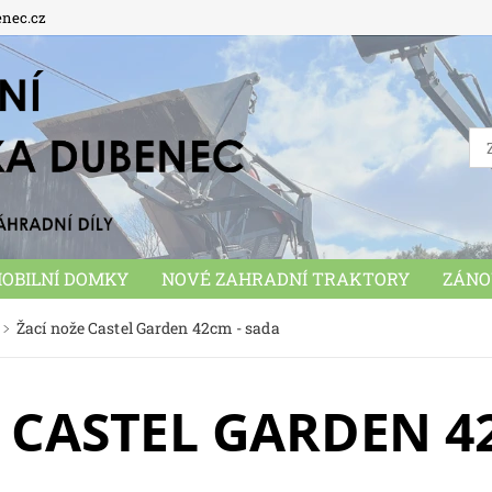
enec.cz
OBILNÍ DOMKY
NOVÉ ZAHRADNÍ TRAKTORY
ZÁNO
MUNÁLNÍ STROJE
PŘÍSLUŠENSTVÍ
HRAČKY
OB
Žací nože Castel Garden 42cm - sada
 CASTEL GARDEN 4