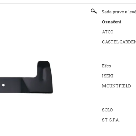
Sada pravé a levé
Označení
ATCO
CASTEL GARDE
Efco
ISEKI
MOUNTFIELD
SOLO
ST. S.P.A.