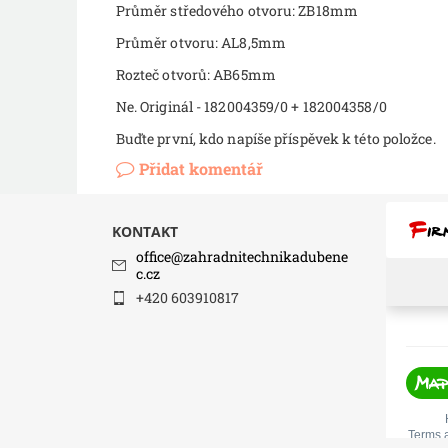
Průměr středového otvoru: ZB18mm
Průměr otvoru: AL8,5mm
Rozteč otvorů: AB65mm
Ne. Originál - 182004359/0 + 182004358/0
Buďte první, kdo napíše příspěvek k této položce.
Přidat komentář
KONTAKT
office
@
zahradnitechnikadubene
c.cz
+420 603910817