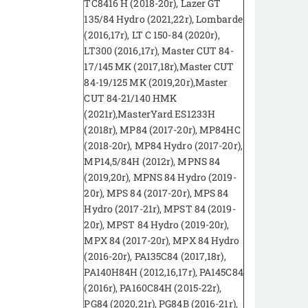
TC8416 H (2018-20r), Lazer GT
135/84 Hydro (2021,22r), Lombarde
(2016,17r), LT C 150-84 (2020r),
LT300 (2016,17r), Master CUT 84-
17/145 MK (2017,18r),Master CUT
84-19/125 MK (2019,20r),Master
CUT 84-21/140 HMK
(2021r),MasterYard ES1233H
(2018r), MP84 (2017-20r), MP84HC
(2018-20r), MP84 Hydro (2017-20r),
MP14,5/84H (2012r), MPNS 84
(2019,20r), MPNS 84 Hydro (2019-
20r), MPS 84 (2017-20r), MPS 84
Hydro (2017-21r), MPST 84 (2019-
20r), MPST 84 Hydro (2019-20r),
MPX 84 (2017-20r), MPX 84 Hydro
(2016-20r), PA135C84 (2017,18r),
PA140H84H (2012,16,17r), PA145C84
(2016r), PA160C84H (2015-22r),
PG84 (2020,21r), PG84B (2016-21r),