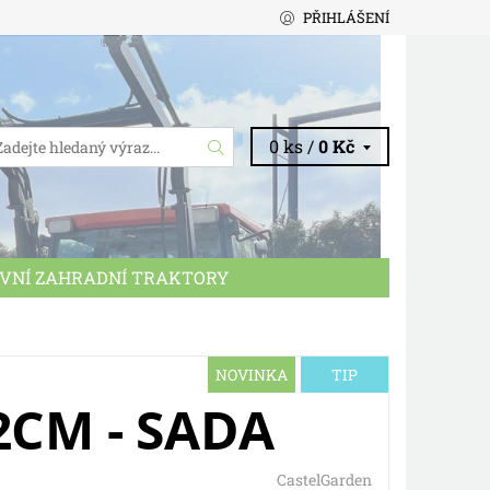
PŘIHLÁŠENÍ
0 ks /
0 Kč
VNÍ ZAHRADNÍ TRAKTORY
CHODNÍ PODMÍNKY
KONTAKTY
NOVINKA
TIP
2CM - SADA
CastelGarden