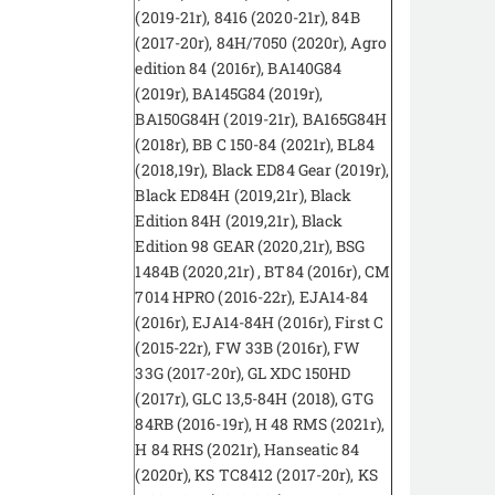
(2019-21r), 8416 (2020-21r), 84B
(2017-20r), 84H/7050 (2020r), Agro
edition 84 (2016r), BA140G84
(2019r), BA145G84 (2019r),
BA150G84H (2019-21r), BA165G84H
(2018r), BB C 150-84 (2021r), BL84
(2018,19r), Black ED84 Gear (2019r),
Black ED84H (2019,21r), Black
Edition 84H (2019,21r), Black
Edition 98 GEAR (2020,21r), BSG
1484B (2020,21r) , BT84 (2016r), CM
7014 HPRO (2016-22r), EJA14-84
(2016r), EJA14-84H (2016r), First C
(2015-22r), FW 33B (2016r), FW
33G (2017-20r), GL XDC 150HD
(2017r), GLC 13,5-84H (2018), GTG
84RB (2016-19r), H 48 RMS (2021r),
H 84 RHS (2021r), Hanseatic 84
(2020r), KS TC8412 (2017-20r), KS