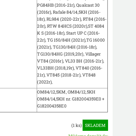
PG84HB (2016-21r), Qualcast 30
(2016r), Rafale 84/14,5KH (2016-
18r), RL984 (2020-22r), RT84 (2016-
20r), RTW 84HCS (2020r),ST 4084
K S (2016-18r), Start UP C (2016-
22r), TG 150/84H (2021r),TG 16000
(2021r), TG130/84H (2016-18r),
TG130/84HG (2019,20r), Villager
VT84 (2016r), VL33 BH (2016-21r),
VL33BH (2018,19r), VT840 (2016-
21r), VT845 (2018-21r), VT848
(2022r),
OM84/12,5KM, OM84/12,5KH
OM84/14,5KH nr. G182004359E0 +
G182004358E0
(1 ks)
SKLADEM
Můžeme doručit do: