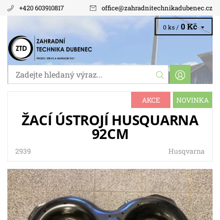
+420 603910817
office
@
zahradnitechnikadubenec.cz
0 Kč
0 ks /
AKCE
NOVINKA
ŽACÍ ÚSTROJÍ HUSQUARNA
92CM
2939
Husqvarna