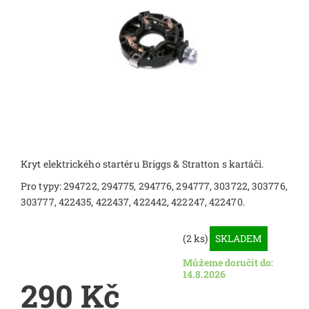
Kryt elektrického startéru Briggs & Stratton s kartáči.
Pro typy: 294722, 294775, 294776, 294777, 303722, 303776,
303777, 422435, 422437, 422442, 422247, 422470.
(2 ks)
SKLADEM
Můžeme doručit do:
14.8.2026
290 Kč