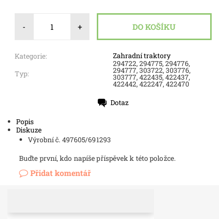
-
+
Zahradní traktory
Kategorie:
294722, 294775, 294776,
294777, 303722, 303776,
Typ:
303777, 422435, 422437,
422442, 422247, 422470
Dotaz
Tisk
Popis
Diskuze
Výrobní č. 497605/691293
Buďte první, kdo napíše příspěvek k této položce.
Přidat komentář