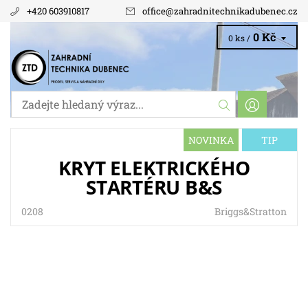
+420 603910817
office
@
zahradnitechnikadubenec.cz
0 Kč
0 ks /
NOVINKA
TIP
KRYT ELEKTRICKÉHO
STARTÉRU B&S
0208
Briggs&Stratton