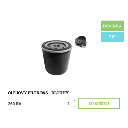
NOVINKA
Olejový filtr, dlouhý, je vhodný pro olejem mazané a vodou
chlazené tříválcové motory.
TIP
Dostupnost:
Skladem 4 ks
Kód:
0202
OLEJOVÝ FILTR B&S - DLOUHÝ
260 Kč