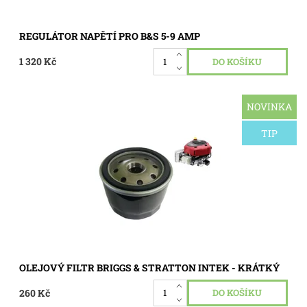
REGULÁTOR NAPĚTÍ PRO B&S 5-9 AMP
1 320 Kč
NOVINKA
Olejový filtr pasuje na motor Briggs & Stratton s krátkým
olejovým mazáním. Označit Č. označení Model/typ AL-KO
130492932 ARIENS...
TIP
Dostupnost:
Skladem 5 ks
Kód:
0203
OLEJOVÝ FILTR BRIGGS & STRATTON INTEK - KRÁTKÝ
260 Kč