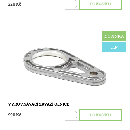
220 Kč
NOVINKA
Protizávaží Briggs & Stratton INTEK STD.
Dostupnost:
Skladem 1 ks
TIP
Kód:
1896
VYROVNÁVACÍ ZÁVAŽÍ OJNICE
990 Kč