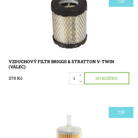
spalovací motory Briggs & Stratton V-Twin řady 8000 s...
TIP
Dostupnost:
Skladem 1 ks
Kód:
2868
VZDUCHOVÝ FILTR BRIGGS & STRATTON V-TWIN
(VÁLEC)
270 Kč
TIP
Palivový filtr o průměru 60mikronů, 6.3mm Palivový filtr
Briggs & Stratton Micron
Dostupnost:
Skladem 9 ks
Kód:
2577