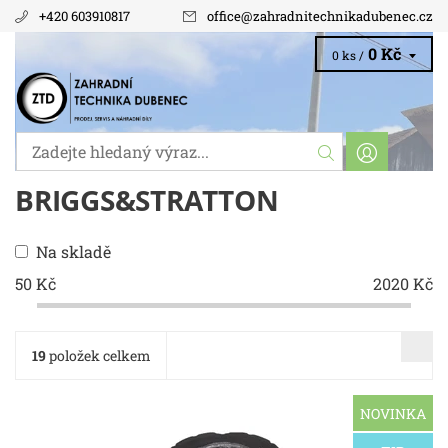
+420 603910817
office
@
zahradnitechnikadubenec.cz
0 Kč
0 ks /
BRIGGS&STRATTON
Na skladě
50
Kč
2020
Kč
19
položek celkem
NOVINKA
Kulatý válcový vzduchový filtr 798897 pro dvouválcový
motor Briggs & Stratton V-Twin Professional Pasuje na