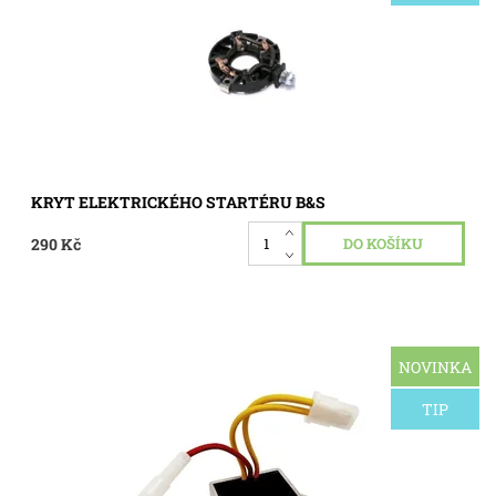
Dostupnost:
Skladem 2 ks
Kód:
0208
KRYT ELEKTRICKÉHO STARTÉRU B&S
290 Kč
NOVINKA
Brigss&Stratton regulátor napětí motoru (10-16 AMP). S
nabíjecím systémem 8A, 10A, 13A, 14A, 16A, 20A. Určen pro
jednoválcové motory Brigss&Stratton s horizontálním a...
TIP
Dostupnost:
Skladem 2 ks
Kód:
0206