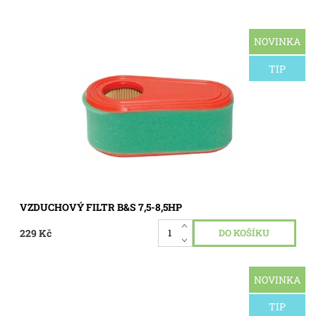
NOVINKA
Vzduchový filtr pro motor Briggs & Stratton o výkonu 7,5-
8,5HP, řada 800, 850, 875 model 110000 a 120000
TIP
Dostupnost:
Skladem 1 ks
Kód:
1771
VZDUCHOVÝ FILTR B&S 7,5-8,5HP
229 Kč
NOVINKA
Kryt elektrického startéru Briggs & Stratton s kartáči. Pro
typy: 294722, 294775, 294776, 294777, 303722, 303776,
303777, 422435, 422437, 422442, 422247, 422470.
TIP