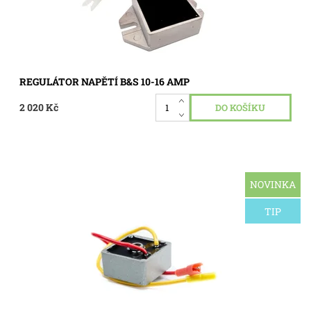
REGULÁTOR NAPĚTÍ B&S 10-16 AMP
2 020 Kč
NOVINKA
Regulátor napětí pro motory Briggs & Stratton s nabíjecím
systémem 5 a 9 AMP.
TIP
Dostupnost:
Skladem 1 ks
Kód:
0205