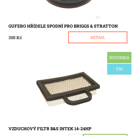
GUFERO HŘÍDELE SPODNÍ PRO BRIGGS & STRATTON
350 Kč
DETAIL
NOVINKA
Vzduchový filtr pro motor Briggs&Stratton Intek s výkonem
od 14HP do 24HP OHV V-Twin dvouválcový. Model 400000.
TIP
Dostupnost:
Skladem 5 ks
Kód:
2040
VZDUCHOVÝ FILTR B&S INTEK 14-24HP