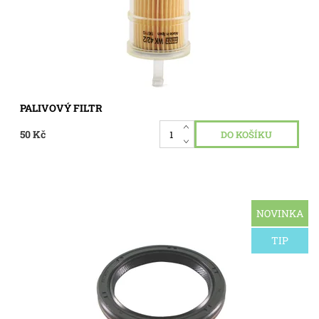
PALIVOVÝ FILTR
50 Kč
NOVINKA
Těsnicí kroužek pro motor Briggs & Stratton Intek OHV AVS,
strana pohonu od 10,5HP, 15,5HP, 17HP do 21HP
jednoválcové motory
TIP
Dostupnost:
Momentálně nedostupné
Kód:
2276