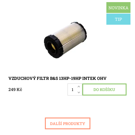
NOVINKA
Kulatý vzduchový filtr pro motor Briggs&Stratton Intek
OHV s výkonem od 13,5 HP do 19,5 HP. Pasuje na motor
Briggs&Stratton Intek OHV model 310000. Model 31C700,
TIP
31P677-17,5HP.
Dostupnost:
Skladem 2 ks
Kód:
0102
VZDUCHOVÝ FILTR B&S 13HP-19HP INTEK OHV
249 Kč
DALŠÍ PRODUKTY