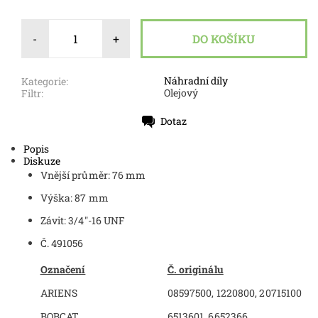
-
+
Náhradní díly
Kategorie:
Olejový
Filtr:
Dotaz
Tisk
Popis
Diskuze
Vnější průměr: 76 mm
Výška: 87 mm
Závit: 3/4"-16 UNF
Č. 491056
Označení
Č. originálu
ARIENS
08597500, 1220800, 20715100
BOBCAT
6513601, 6652366