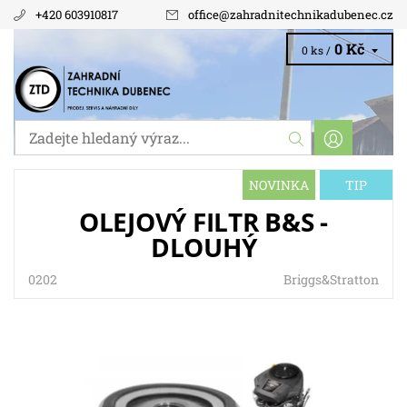
+420 603910817
office
@
zahradnitechnikadubenec.cz
0 Kč
0 ks /
NOVINKA
TIP
OLEJOVÝ FILTR B&S -
DLOUHÝ
0202
Briggs&Stratton