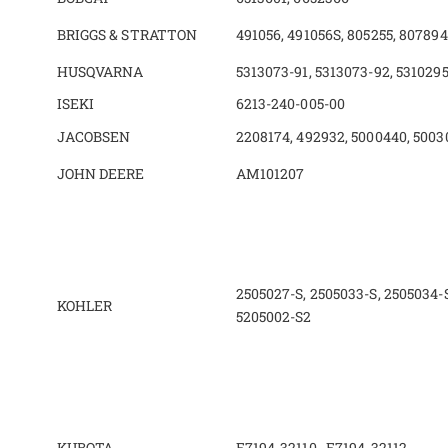
BRIGGS & STRATTON
491056, 491056S, 805255, 807894
HUSQVARNA
5313073-91, 5313073-92, 531029
ISEKI
6213-240-005-00
JACOBSEN
2208174, 492932, 5000440, 5003
JOHN DEERE
AM101207
2505027-S, 2505033-S, 2505034-S
KOHLER
5205002-S2
KUBOTA
E7194-32110,
E7194-32112