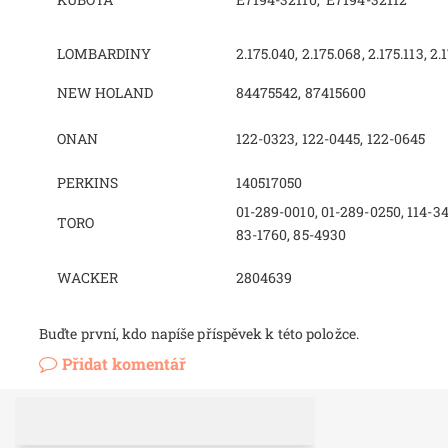
LOMBARDINY
2.175.040, 2.175.068, 2.175.113, 2.
NEW HOLAND
84475542, 87415600
ONAN
122-0323, 122-0445, 122-0645
PERKINS
140517050
01-289-0010, 01-289-0250, 114-34
TORO
83-1760, 85-4930
WACKER
2804639
Buďte první, kdo napíše příspěvek k této položce.
Přidat komentář