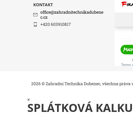
KONTAKT
office
@
zahradnitechnikadubene
c.cz
+420 603910817
2026 © Zahradní Technika Dubenec, všechna práva
×
SPLÁTKOVÁ KALKU