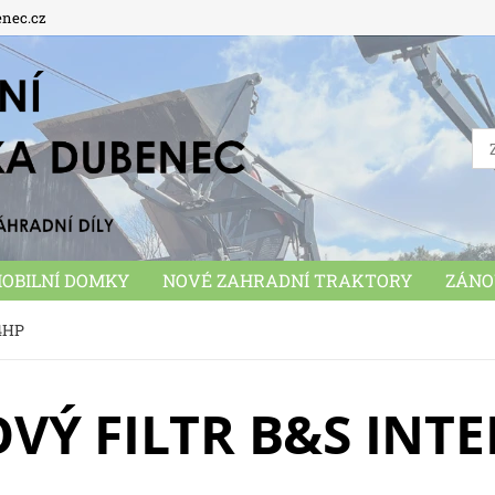
enec.cz
OBILNÍ DOMKY
NOVÉ ZAHRADNÍ TRAKTORY
ZÁNO
MUNÁLNÍ STROJE
PŘÍSLUŠENSTVÍ
HRAČKY
OB
24HP
Ý FILTR B&S INTE