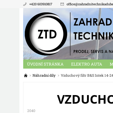
+420 603910817
office
@
zahradnitechnikadub
ÚVODNÍ STRÁNKA
ELEKTRO AUTA
M
NÁHRADNÍ DÍLY
MALOTRAKTORY
KO
Náhradní díly
Vzduchový filtr B&S Intek 14-
VZDUCHOV
2040