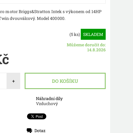
pro motor Briggs&Stratton Intek s výkonem od 14HP
win dvouválcový. Model 400000.
(5 ks)
SKLADEM
Můžeme doručit do:
14.8.2026
Kč
+
Náhradní díly
Vzduchový
Dotaz