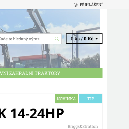
PŘIHLÁŠENÍ
0 ks /
0 Kč
VNÍ ZAHRADNÍ TRAKTORY
CHODNÍ PODMÍNKY
KONTAKTY
NOVINKA
TIP
K 14-24HP
Briggs&Stratton