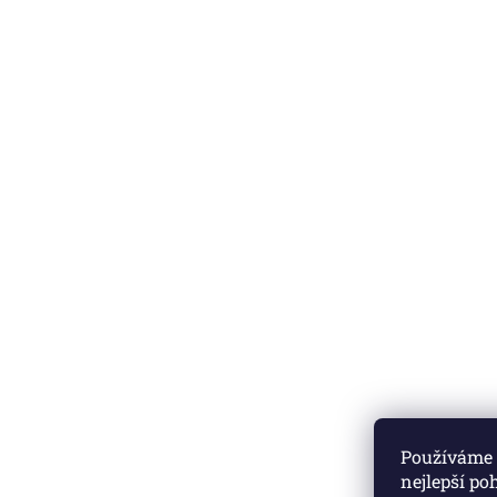
Používáme c
nejlepší po