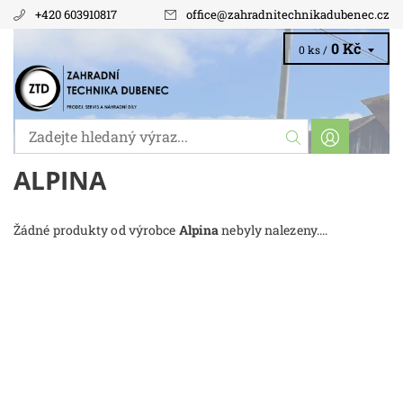
+420 603910817
office
@
zahradnitechnikadubenec.cz
0 Kč
0 ks /
ALPINA
Žádné produkty od výrobce
Alpina
nebyly nalezeny....