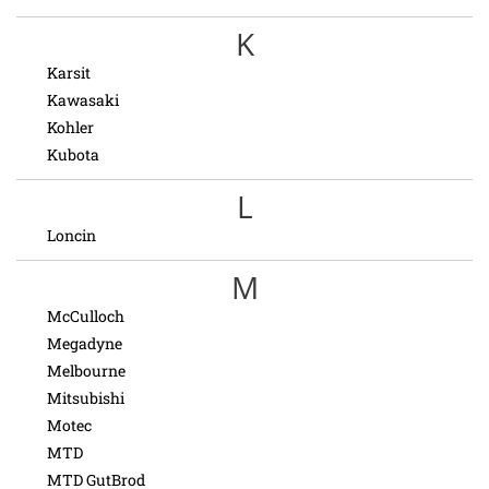
K
Karsit
Kawasaki
Kohler
Kubota
L
Loncin
M
McCulloch
Megadyne
Melbourne
Mitsubishi
Motec
MTD
MTD GutBrod