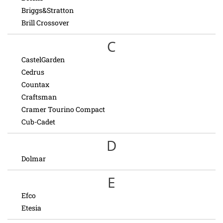
Briggs&Stratton
Brill Crossover
C
CastelGarden
Cedrus
Countax
Craftsman
Cramer Tourino Compact
Cub-Cadet
D
Dolmar
E
Efco
Etesia