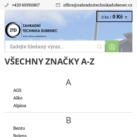
+420 603910817
office
@
zahradnitechnikadubenec.cz
0 Kč
0 ks /
VŠECHNY ZNAČKY A-Z
A
AGS
Alko
Alpina
B
Bentu
Bolens