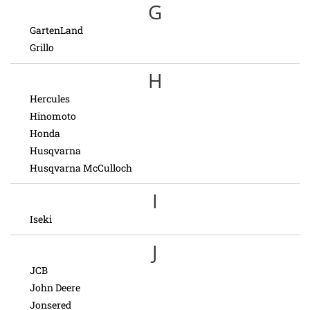
G
GartenLand
Grillo
H
Hercules
Hinomoto
Honda
Husqvarna
Husqvarna McCulloch
I
Iseki
J
JCB
John Deere
Jonsered