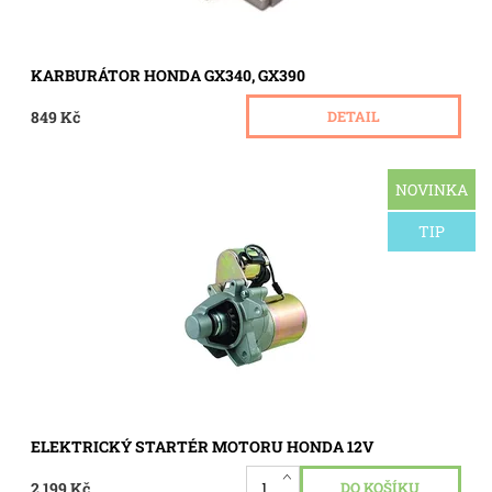
KARBURÁTOR HONDA GX340, GX390
849 Kč
DETAIL
NOVINKA
Elektrický startér motoru Honda pro typy GX 120, GX 140,
GX 160, GX 340, GX 390; startér se 17-ti zuby pastorku, 12V.
TIP
Dostupnost:
Skladem 1 ks
Kód:
0216
ELEKTRICKÝ STARTÉR MOTORU HONDA 12V
2 199 Kč