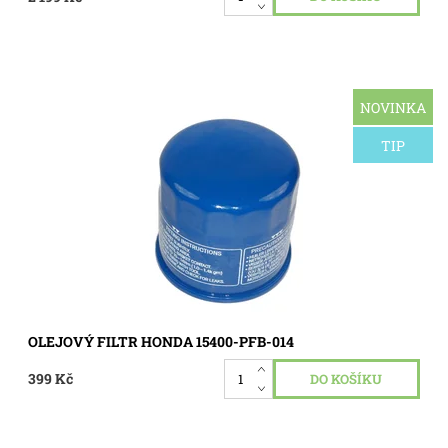
NOVINKA
Vhodné pro motory Honda GCV 520, GCV 530, GXV 520, GXV
530.
TIP
Dostupnost:
Skladem 3 ks
Kód:
0204
OLEJOVÝ FILTR HONDA 15400-PFB-014
399 Kč