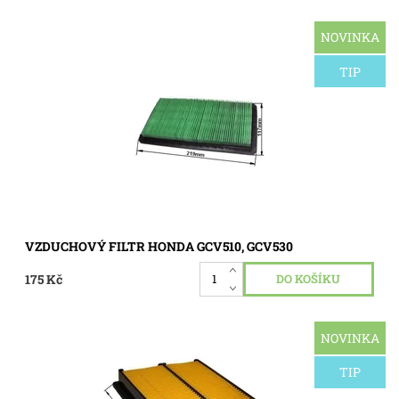
NOVINKA
Vzduchový filtr pro motor HONDA GCV510, GCV520, GCV530.
Dostupnost:
Skladem 2 ks
TIP
Kód:
0110
VZDUCHOVÝ FILTR HONDA GCV510, GCV530
175 Kč
NOVINKA
Vzduchový filtr motoru Honda GX610, GX620, GX670,
GXV610, GXV620, GXV670.
TIP
Dostupnost:
Momentálně nedostupné
Kód:
0109