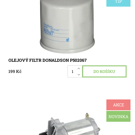
1.5typ filtru: našroubovaný filtr
TIP
Dostupnost:
Skladem 4 ks
Kód:
3158
OLEJOVÝ FILTR DONALDSON P502067
199 Kč
AKCE
12V elektrický startér pro Honda GXV340, GXV390 Motor č.
31200ZF5L32, 31200ZF5L31
NOVINKA
Dostupnost:
Skladem 1 ks
Kód:
2240