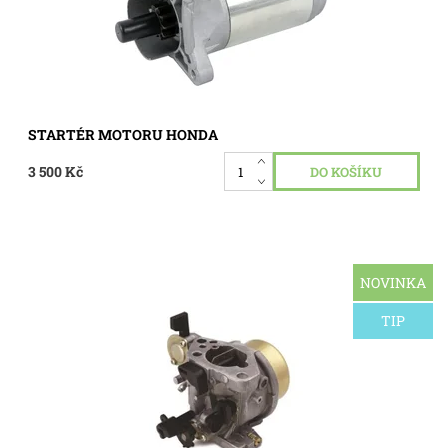
STARTÉR MOTORU HONDA
3 500 Kč
NOVINKA
Karburátor pro motor Honda GX340, GX390. Pro typy:
HONDA GX340, GX390 ZONGSHEN 188F
TIP
Dostupnost:
Momentálně nedostupné
Kód:
0222