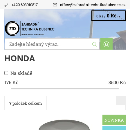
+420 603910817
office
@
zahradnitechnikadubenec.cz
0 Kč
0 ks /
HONDA
Na skladě
175
Kč
3500
Kč
7
položek celkem
NOVINKA
vnější průměr [mm]: 68Vnitřní průměr 1 [mm]: 56Vnitřní
průměr 2 [mm]: 65délka [mm]: 65velikost závitu: M20 X