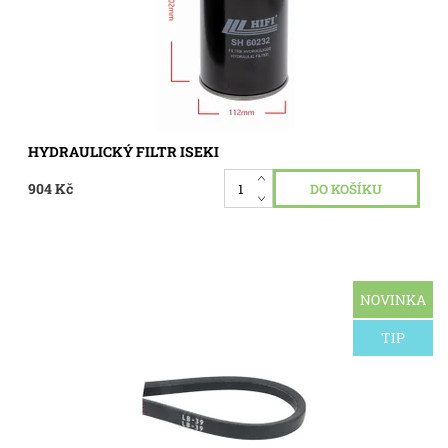
HYDRAULICKÝ FILTR ISEKI
904 Kč
NOVINKA
Klínový řemen LB39 pro Iseki SXG 19, FGP420819.
Dostupnost:
Skladem 2 ks
TIP
Kód:
0440