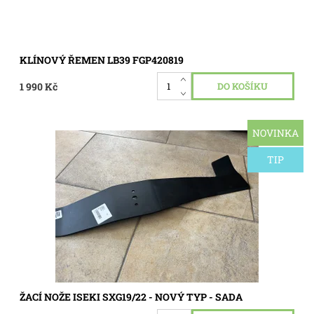
KLÍNOVÝ ŘEMEN LB39 FGP420819
1 990 Kč
NOVINKA
Žací nože Iseki 71,5 cm se žacím mechanismem SCMA54.
NOVÝ TYP. Pro typ Iseki SXG19 a SXG22.
TIP
Dostupnost:
Skladem 1 ks
Kód:
0510
ŽACÍ NOŽE ISEKI SXG19/22 - NOVÝ TYP - SADA