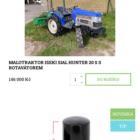
Kód:
3186
MALOTRAKTOR ISEKI SIAL HUNTER 20 S S
ROTAVÁTOREM
146 000 Kč
NOVINKA
OEM SH 60232 Hydraulický filtr Modely traktorů - Iseki
Geas 25- Iseki Sial 233- Iseki TK37Iseki Geas AT25
TIP
Dostupnost:
Skladem 2 ks
Kód:
3092