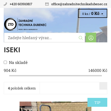
+420 603910817
office
@
zahradnitechnikadubenec.cz
0 Kč
0 ks /
ISEKI
Na skladě
904
Kč
146000
Kč
4
položek celkem
TIP
Malotraktor Iseki Hunter 20 Hp. Servo
Dostupnost:
Skladem 1 ks