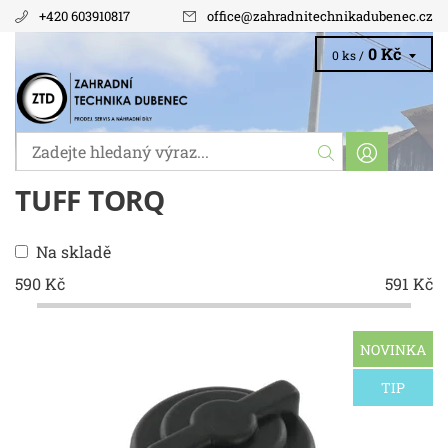
+420 603910817
office
@
zahradnitechnikadubenec.cz
0 Kč
0 ks /
TUFF TORQ
Na skladě
590
Kč
591
Kč
NOVINKA
Odvzdušňovací zátka olejové nádrže Tuff box
- Torq K46 K55 pro sekačky Stiga , Castel Garden, Viking,
Honda atd. Hodí se do otvoru...
TIP
Dostupnost:
Skladem 2 ks
Kód:
1765