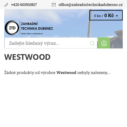
+420 603910817
office
@
zahradnitechnikadubenec.cz
0 Kč
0 ks /
WESTWOOD
Žádné produkty od výrobce
Westwood
nebyly nalezeny....